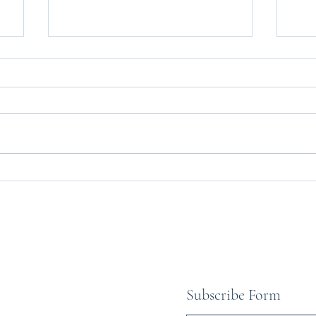
GUARDIANS IN UNIFORM:
ARM
ARMY RESCUES STUDENTS &
ALO
TEACHERS IN BARAMULLA
FOR
FLOODS
Subscribe Form