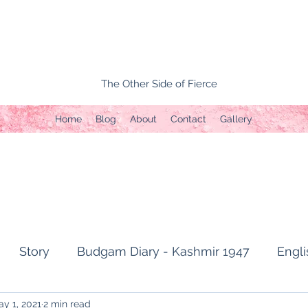
The Other Side of Fierce
Home
Blog
About
Contact
Gallery
Story
Budgam Diary - Kashmir 1947
Engli
y 1, 2021
2 min read
t Topic
Capture of Zojila Pass 1971
Soldier's li