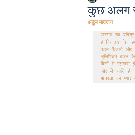
कुछ अलग 
अंकुर महाजन
Sadbahvana by Army
रमजान का पवित्र
है कि इस दिन हमार
kashmir in army
army
क्रम फैलाने और प
सुनिश्चित करने क
दिलों में एहसा
और ले जाति है। 
Badalta Kashmir
199
मानवता को प्या
Heroes of kashmir
Kn
Amarnath Yatra