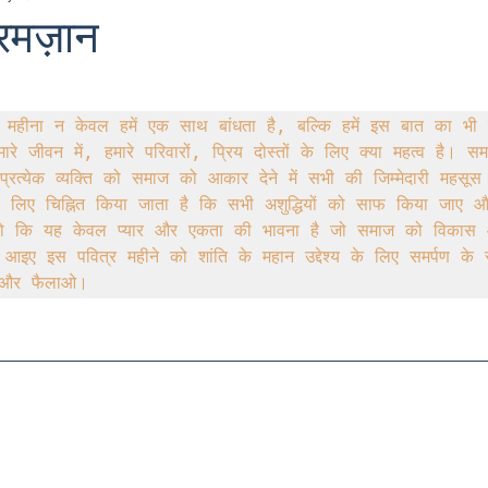
रमज़ान
Indian Army
Army in Kashmir
Kashmir
I
 महीना न केवल हमें एक साथ बांधता है, बल्कि हमें इस बात का भी 
े जीवन में, हमारे परिवारों, प्रिय दोस्तों के लिए क्या महत्व है। समाज
 in kashmir
Amarnath Yatra
Urdu
Misuse 
्रत्येक व्यक्ति को समाज को आकार देने में सभी की जिम्मेदारी महसू
े लिए चिह्नित किया जाता है कि सभी अशुद्धियों को साफ किया जाए और
स हो कि यह केवल प्यार और एकता की भावना है जो समाज को विकास 
आइए इस पवित्र महीने को शांति के महान उद्देश्य के लिए समर्पण के 
9
kargil war 1999
TIGER HILL
Heros of Ka
र और फैलाओ।
ow your Army
ARMY DOCTORS
Operation S