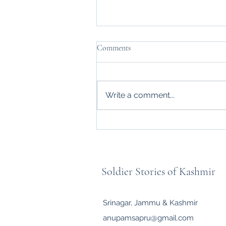
Comments
Write a comment...
UNITY IN DIVERSITY: ARMY
AND KASHMIR TOGETHER
Soldier Stories of Kashmir
Srinagar, Jammu & Kashmir
anupamsapru@gmail.com