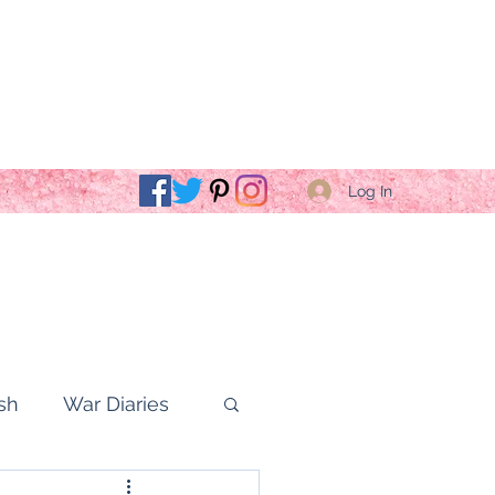
Log In
sh
War Diaries
fe