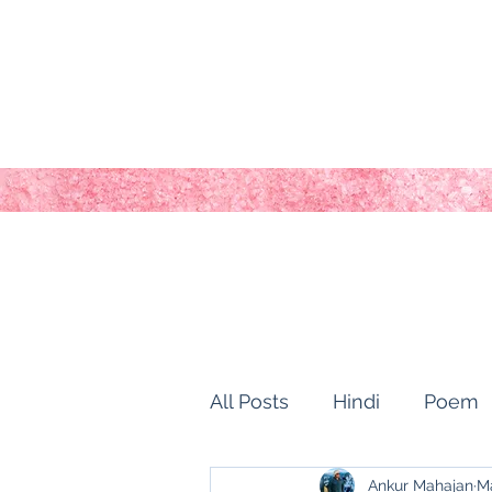
All Posts
Hindi
Poem
Ankur Mahajan
Ma
history of kashmir
Ho