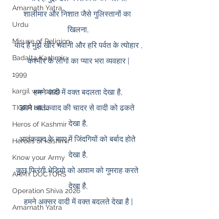
Amarnath Yatra
शालीमार और निशात जैसे गुलिस्तानों का 
Urdu
खिलना,
Misuse of Religion
याद है मुझे खीर भवानी और हरि पर्वत के त्योहार ,
Badalta Kashmir
कश्मीर के लोगों का प्यार भरा व्यवहार |
1999
kargil war 1999
हमने वादी में वक्त बदलता देखा है,
हमने आतंकवाद की चादर से वादी को ढकते 
TIGER HILL
देखा है,
Heros of Kashmir
आतंकवाद के साए में जिंदगियों को बर्बाद होते 
Heroes of kashmir
देखा है,
Know your Army
कुछ फिरंगी भेड़ियो को आवाम को गुमराह करते 
ARMY DOCTORS
देखा है,
Operation Shiva 2026
हमने अक्सर वादी में वक्त बदलते देखा है |
Amarnath Yatra